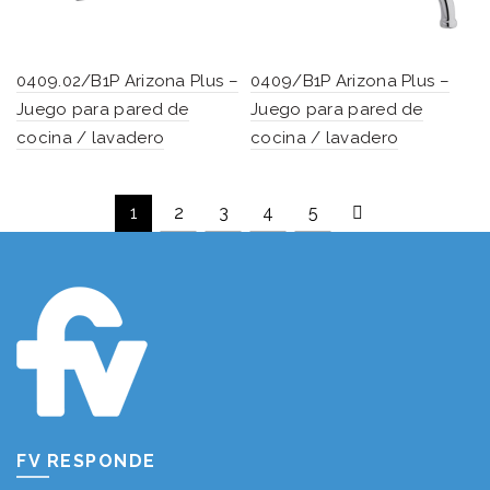
0409.02/B1P Arizona Plus –
0409/B1P Arizona Plus –
Juego para pared de
Juego para pared de
cocina / lavadero
cocina / lavadero
1
2
3
4
5
FV RESPONDE