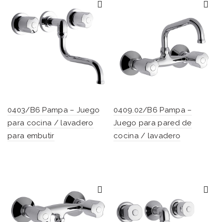
0403/B6 Pampa – Juego
0409.02/B6 Pampa –
para cocina / lavadero
Juego para pared de
para embutir
cocina / lavadero