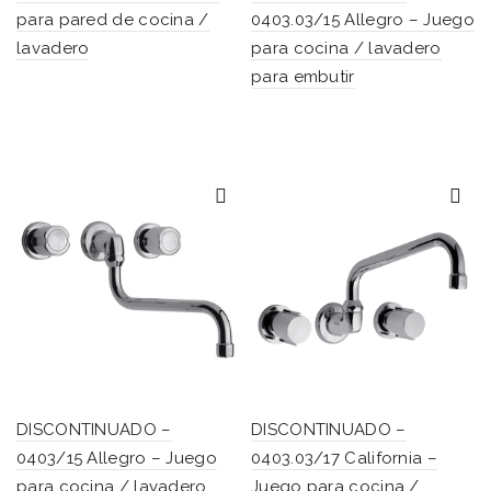
para pared de cocina /
0403.03/15 Allegro – Juego
lavadero
para cocina / lavadero
para embutir
DISCONTINUADO –
DISCONTINUADO –
0403/15 Allegro – Juego
0403.03/17 California –
para cocina / lavadero
Juego para cocina /