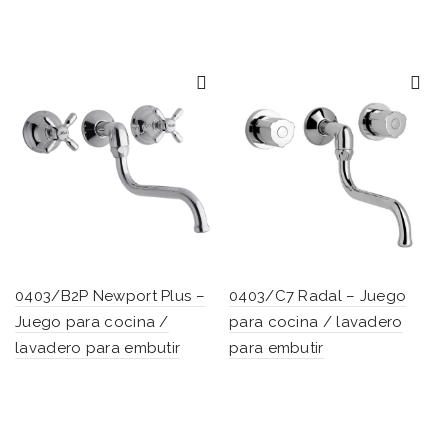
0403/B2P Newport Plus –
0403/C7 Radal – Juego
Juego para cocina /
para cocina / lavadero
lavadero para embutir
para embutir