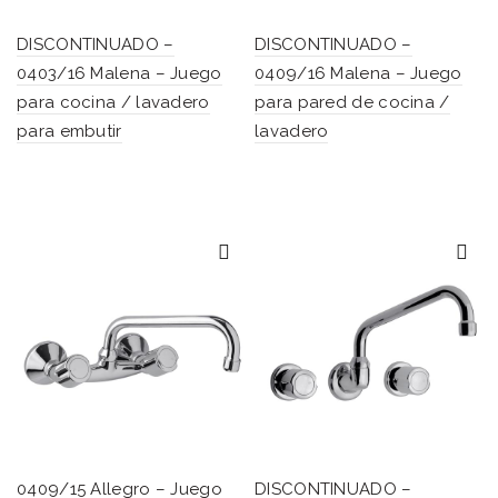
DISCONTINUADO –
DISCONTINUADO –
0403/16 Malena – Juego
0409/16 Malena – Juego
para cocina / lavadero
para pared de cocina /
para embutir
lavadero
0409/15 Allegro – Juego
DISCONTINUADO –